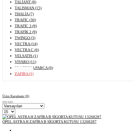
TALİANT (8)
TALİSMAN (15)
THALİA (7)
TRAFİC (30)
TRAFİC 3 (9)
TRAFİK 2 (9)
TWİNGO (3)
VECTRA (14)
VECTRA C (6)
VELSATIS (1)
VIVARO (11)
VW ÇIKMA PARÇA (0)
ZAFIRA (1)
Ürün Karşılaştır (0)
OPEL ASTRA H ZAFİRA B SİGORTA KUTUSU 13268287