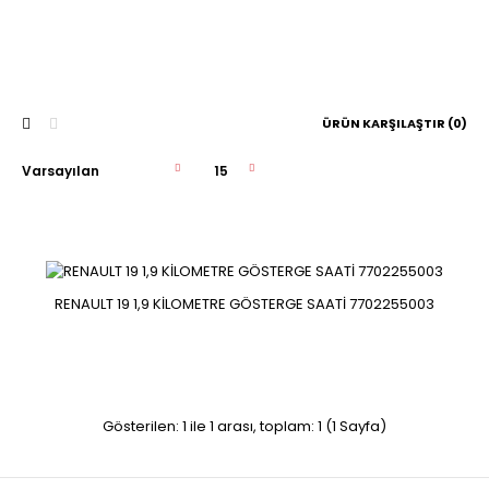
ÜRÜN KARŞILAŞTIR (0)
RENAULT 19 1,9 KİLOMETRE GÖSTERGE SAATİ 7702255003
RENAULT 19 1,9 KİLOMETRE GÖSTERGE SAATİ 7702255003
RENAULT 19 1,9 KİLOMETRE GÖSTERGE SAATİ 7702255003..
Gösterilen: 1 ile 1 arası, toplam: 1 (1 Sayfa)