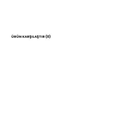
ÜRÜN KARŞILAŞTIR (0)
Renault Laguna Espace
Koltuk Hafiza Beyni
7700845079 S105194002