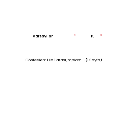
Gösterilen: 1 ile 1 arası, toplam: 1 (1 Sayfa)
Renault Laguna Espace Koltuk Hafiza Beyni
7700845079 S105194002..