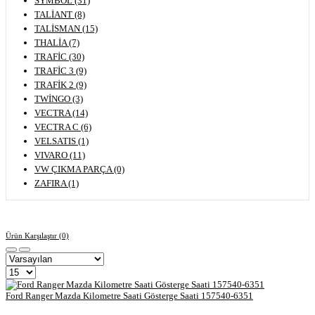
SYMBOL (31)
TALİANT (8)
TALİSMAN (15)
THALİA (7)
TRAFİC (30)
TRAFİC 3 (9)
TRAFİK 2 (9)
TWİNGO (3)
VECTRA (14)
VECTRA C (6)
VELSATIS (1)
VIVARO (11)
VW ÇIKMA PARÇA (0)
ZAFIRA (1)
Ürün Karşılaştır (0)
Ford Ranger Mazda Kilometre Saati Gösterge Saati 157540-6351