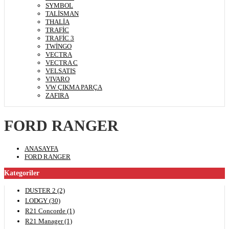
SYMBOL
TALİSMAN
THALİA
TRAFİC
TRAFİC 3
TWİNGO
VECTRA
VECTRA C
VELSATIS
VIVARO
VW ÇIKMA PARÇA
ZAFIRA
FORD RANGER
ANASAYFA
FORD RANGER
Kategoriler
DUSTER 2 (2)
LODGY (30)
R21 Concorde (1)
R21 Manager (1)