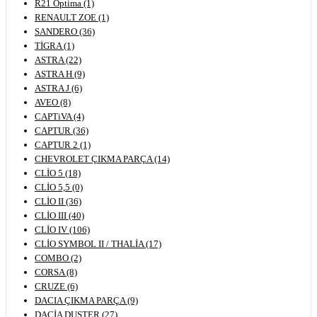
R21 Optima (1)
RENAULT ZOE (1)
SANDERO (36)
TİGRA (1)
ASTRA (22)
ASTRA H (9)
ASTRA J (6)
AVEO (8)
CAPTiVA (4)
CAPTUR (36)
CAPTUR 2 (1)
CHEVROLET ÇIKMA PARÇA (14)
CLİO 5 (18)
CLİO 5,5 (0)
CLİO II (36)
CLİO III (40)
CLİO IV (106)
CLİO SYMBOL II / THALİA (17)
COMBO (2)
CORSA (8)
CRUZE (6)
DACIA ÇIKMA PARÇA (9)
DACİA DUSTER (27)