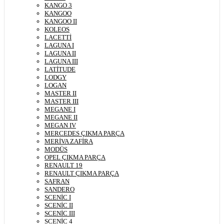
KANGO 3
KANGOO
KANGOO II
KOLEOS
LACETTİ
LAGUNA I
LAGUNA II
LAGUNA III
LATİTUDE
LODGY
LOGAN
MASTER II
MASTER III
MEGANE I
MEGANE II
MEGAN IV
MERCEDES ÇIKMA PARÇA
MERİVA ZAFİRA
MODÜS
OPEL ÇIKMA PARÇA
RENAULT 19
RENAULT ÇIKMA PARÇA
SAFRAN
SANDERO
SCENİC I
SCENİC II
SCENİC III
SCENİC 4