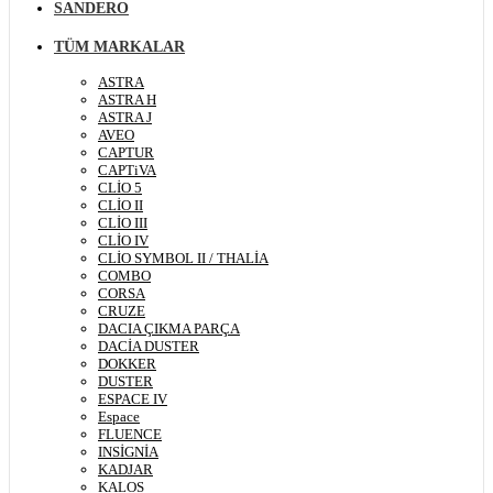
SANDERO
TÜM MARKALAR
ASTRA
ASTRA H
ASTRA J
AVEO
CAPTUR
CAPTiVA
CLİO 5
CLİO II
CLİO III
CLİO IV
CLİO SYMBOL II / THALİA
COMBO
CORSA
CRUZE
DACIA ÇIKMA PARÇA
DACİA DUSTER
DOKKER
DUSTER
ESPACE IV
Espace
FLUENCE
INSİGNİA
KADJAR
KALOS