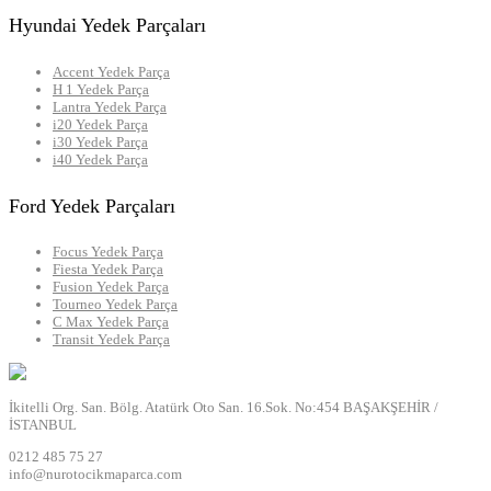
Hyundai Yedek Parçaları
Accent Yedek Parça
H 1 Yedek Parça
Lantra Yedek Parça
i20 Yedek Parça
i30 Yedek Parça
i40 Yedek Parça
Ford Yedek Parçaları
Focus Yedek Parça
Fiesta Yedek Parça
Fusion Yedek Parça
Tourneo Yedek Parça
C Max Yedek Parça
Transit Yedek Parça
İkitelli Org. San. Bölg. Atatürk Oto San. 16.Sok. No:454 BAŞAKŞEHİR /
İSTANBUL
0212 485 75 27
info@nurotocikmaparca.com