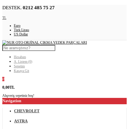
DESTEK.
0212 485 75 27
TL
Euro
Türk Lirası
US Dollar
Hesabım
A. Listem (0)
Sepetim
Kasaya Git
0
0,00TL
Alışveriş sepetiniz boş!
Navigation
CHEVROLET
ASTRA