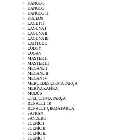
KANGO 3
KANGOO
KANGOO II
KOLEOS
LACETTİ
LAGUNA I
LAGUNA II
LAGUNA III
LATİTUDE
LODGY
LOGAN
MASTER II
MASTER III
MEGANE I
MEGANE II
MEGAN IV
MERCEDES ÇIKMA PARÇA
MERİVA ZAFİRA
MODÜS
OPEL ÇIKMA PARÇA
RENAULT 19
RENAULT ÇIKMA PARÇA
SAFRAN
SANDERO
SCENİC I
SCENİC II
SCENİC III
SCENİC 4