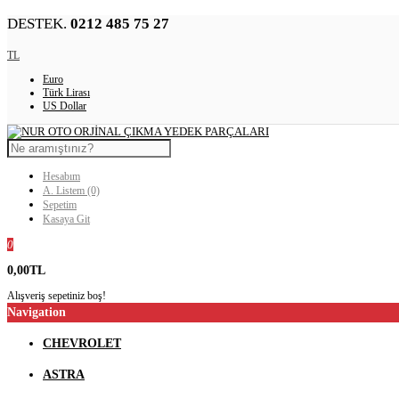
DESTEK.
0212 485 75 27
TL
Euro
Türk Lirası
US Dollar
Hesabım
A. Listem (0)
Sepetim
Kasaya Git
0
0,00TL
Alışveriş sepetiniz boş!
Navigation
CHEVROLET
ASTRA