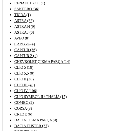
RENAULT ZOE (1)
SANDERO (36)
TİGRA (1)
ASTRA (22)
ASTRA H (9)
ASTRA J (6)
AVEO (8)
CAPTiVA (4)
CAPTUR (36)
CAPTUR 2 (1)
CHEVROLET ÇIKMA PARÇA (14)
CLİO 5 (18)
CLİO 5,5 (0)
CLİO II (36)
CLİO III (40)
CLİO IV (106)
CLİO SYMBOL II / THALİA (17)
COMBO (2)
CORSA (8)
CRUZE (6)
DACIA ÇIKMA PARÇA (9)
DACİA DUSTER (27)