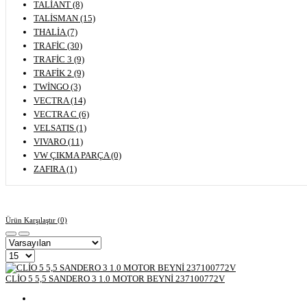
TALİANT (8)
TALİSMAN (15)
THALİA (7)
TRAFİC (30)
TRAFİC 3 (9)
TRAFİK 2 (9)
TWİNGO (3)
VECTRA (14)
VECTRA C (6)
VELSATIS (1)
VIVARO (11)
VW ÇIKMA PARÇA (0)
ZAFIRA (1)
Ürün Karşılaştır (0)
CLİO 5 5,5 SANDERO 3 1.0 MOTOR BEYNİ 237100772V