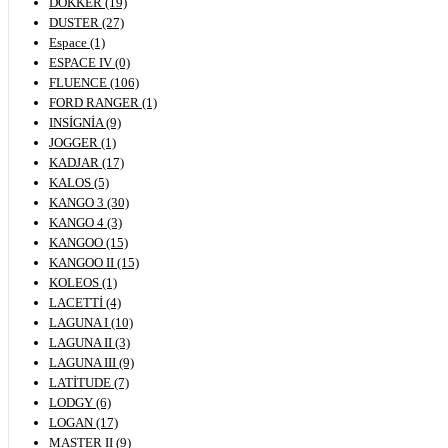
DOKKER (19)
DUSTER (27)
Espace (1)
ESPACE IV (0)
FLUENCE (106)
FORD RANGER (1)
INSİGNİA (9)
JOGGER (1)
KADJAR (17)
KALOS (5)
KANGO 3 (30)
KANGO 4 (3)
KANGOO (15)
KANGOO II (15)
KOLEOS (1)
LACETTİ (4)
LAGUNA I (10)
LAGUNA II (3)
LAGUNA III (9)
LATİTUDE (7)
LODGY (6)
LOGAN (17)
MASTER II (9)