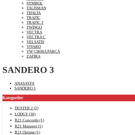
SYMBOL
TALİSMAN
THALİA
TRAFİC
TRAFİC 3
TWİNGO
VECTRA
VECTRA C
VELSATIS
VIVARO
VW ÇIKMA PARÇA
ZAFIRA
SANDERO 3
ANASAYFA
SANDERO 3
Kategoriler
DUSTER 2 (2)
LODGY (30)
R21 Concorde (1)
R21 Manager (1)
R21 Optima (1)