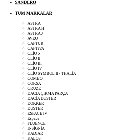
SANDERO
TÜM MARKALAR
ASTRA
ASTRA H
ASTRA J
AVEO
CAPTUR
CAPTiVA
CLİO 5
CLİO II
CLİO III
CLİO IV
CLİO SYMBOL II / THALİA
COMBO
CORSA
CRUZE
DACIA ÇIKMA PARÇA
DACİA DUSTER
DOKKER
DUSTER
ESPACE IV
Espace
FLUENCE
INSİGNİA
KADJAR
KALOS