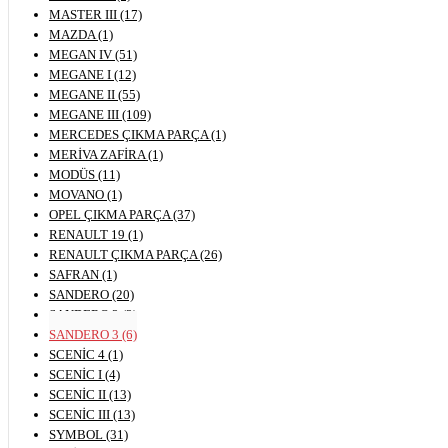
MASTER III (17)
MAZDA (1)
MEGAN IV (51)
MEGANE I (12)
MEGANE II (55)
MEGANE III (109)
MERCEDES ÇIKMA PARÇA (1)
MERİVA ZAFİRA (1)
MODÜS (11)
MOVANO (1)
OPEL ÇIKMA PARÇA (37)
RENAULT 19 (1)
RENAULT ÇIKMA PARÇA (26)
SAFRAN (1)
SANDERO (20)
SANDERO 2 (2)
SANDERO 3 (6)
SCENİC 4 (1)
SCENİC I (4)
SCENİC II (13)
SCENİC III (13)
SYMBOL (31)