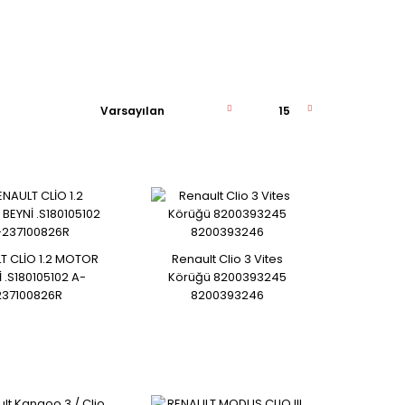
7701209316 ..
T CLİO 1.2 MOTOR
Renault Clio 3 Vites
İ .S180105102 A-
Körüğü 8200393245
237100826R
8200393246