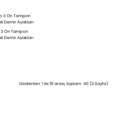
o 3 Ön Tampon
ti Demir Ayakları
8200393245 8200393246..
Gösterilen: 1 ile 15 arası, toplam: 40 (3 Sayfa)
8200058670..