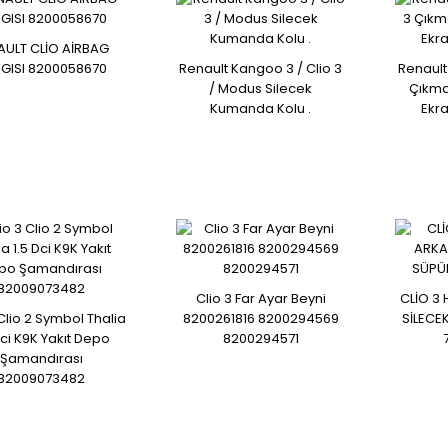
AULT CLİO AİRBAG
Renault Clio 1.2 16V Motor
GISI 8200058670
Renault Kangoo 3 / Clio 3
Renault
Enjeksiyon Beyni
/ Modus Silecek
Çıkma
Kumanda Kolu .
Ekr
Clio 3 Far Ayar Beyni
CLİO 3
 Clio 2 Symbol Thalia
8200261816 8200294569
SİLECE
RENAULT CLİO 1.2 MOTOR
Dci K9K Yakıt Depo
8200294571
BEYNİ .S180105102 A-
Şamandırası
237100826R
82009073482