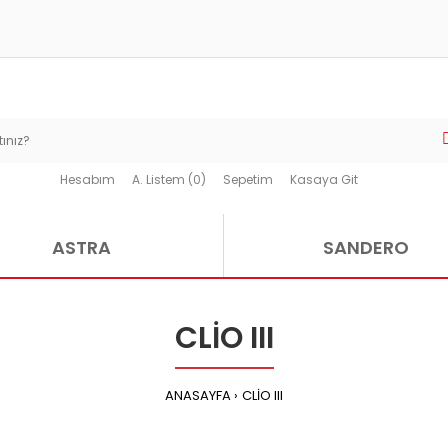
Hesabım
A. Listem (0)
Sepetim
Kasaya Git
ASTRA
SANDERO
CLİO III
ANASAYFA
CLİO III