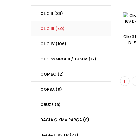
CLİO II (36)
CLİO III (40)
Clio 3
D4F
CLİO IV (106)
CLİO SYMBOL II / THALİA (17)
COMBO (2)
1
CORSA (8)
CRUZE (6)
DACIA ÇIKMA PARÇA (9)
DACİA DUSTER (27)