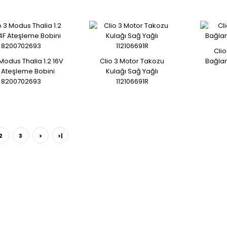
Cli
 Modus Thalia 1.2 16V
Clio 3 Motor Takozu
Bağlan
 Ateşleme Bobini
Kulağı Sağ Yağlı
8200702693
112106691R
Renault Clio 3 Vites Körüğü
8200393245 8200393246
2
3
>
>|
RENAULT CLİO AİRBAG