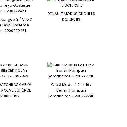
RENAULT MODUS CLIO III 1.5
 Kangoo 3 / Clio 3
DCI JR5113
8200181482 8200285314..
 Teyp Gösterge
anı 8200722451
 HATCHBACK ARKA
Clio 3 Modus 1.2 1.4 16v
K KOL VE SÜPÜRGE
Benzin Pompası
7701059392
Şamandırası 8200727740
237100826r..