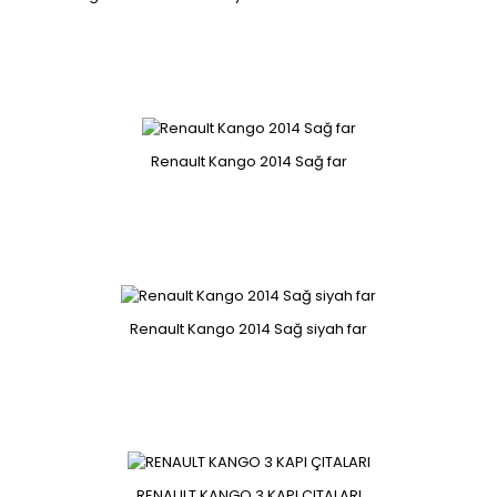
Clio 2 Kango Solenza kelebek kutusu 8200908869
7700273699
Clio 2 Kango Solenza kelebek kutusu 8200908869
Renault Kango 2014 Sağ far
7700273699..
KANGO 2 ARKA PANDİZOT SABİT RAF AYAĞI 7700354238
Renault Kango 2014 Sağ siyah far
KANGO 2 ARKA PANDİZOT SABİT RAF AYAĞI 7700354238 ..
RENAULT KANGO 3 KAPI ÇITALARI