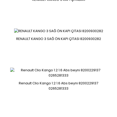
Kangoo 1.5 DCI Motor Beyni 237101082R-S180067163 A
RENAULT KANGO 3 SAĞ ÖN KAPI ÇITASI 8200930282
237101082r..
Renault Kango 2014 Sağ far
Renault Clio Kango 1.2 1.6 Abs beyni 8200229137
0265281333
260102647r..