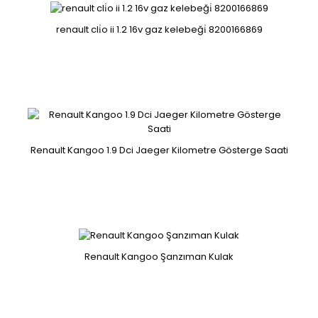
renault cli̇o ii 1.2 16v gaz kelebeği̇ 8200166869
Renault Kango 2014 Sağ siyah far
260104931r..
Renault Kangoo 1.9 Dci Jaeger Kilometre Gösterge Saati
RENAULT KANGO 3 KAPI ÇITALARI
Renault Kangoo Şanzıman Kulak
808206095r 808211237r 808210756r 808202733r..