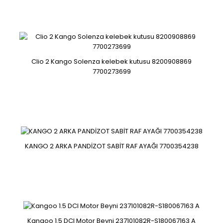
8200722451 ..
Clio 2 Kango Solenza kelebek kutusu 8200908869
7700273699
Renault Kangoo3 08-12 Sol Çamurluk 8200378534
KANGO 2 ARKA PANDİZOT SABİT RAF AYAĞI 7700354238
8200378534..
Kangoo 1.5 DCI Motor Beyni 237101082R-S180067163 A