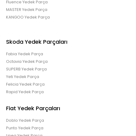
Fluence Yedek Parça
MASTER Yedek Parça
Renault Clio Kango 1.2 1.6 Abs beyni 8200229137
KANGOO Yedek Parça
0265281333..
Skoda Yedek Parçaları
Fabia Yedek Parça
renault cli̇o ii 1.2 16v gaz kelebeği̇ 8200166869
Octavia Yedek Parça
SUPERB Yedek Parça
Yeti Yedek Parça
Felicia Yedek Parça
Rapid Yedek Parça
8200166869 ..
Fiat Yedek Parçaları
Doblo Yedek Parça
Punto Yedek Parça
Linea Yedek Parça
Renault Kangoo 1.9 Dci Jaeger Kilometre Gösterge Saati