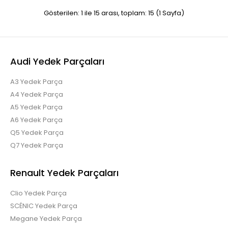
Gösterilen: 1 ile 15 arası, toplam: 15 (1 Sayfa)
RENAULT KANGO 3 SAĞ ÖN KAPI ÇITASI 8200930282
Audi Yedek Parçaları
A3 Yedek Parça
A4 Yedek Parça
A5 Yedek Parça
8200930282 ..
A6 Yedek Parça
Q5 Yedek Parça
Q7 Yedek Parça
Renault Yedek Parçaları
Renault Clio Kango 1.2 1.6 Abs beyni 8200229137
Clio Yedek Parça
0265281333
SCÉNIC Yedek Parça
Megane Yedek Parça