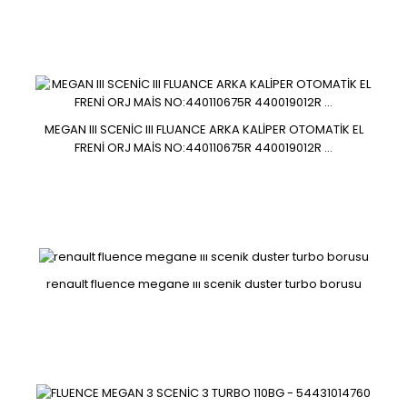
440100004r..
MEGAN III SCENİC III FLUANCE ARKA KALİPER OTOMATİK EL
FRENİ ORJ MAİS NO:440110675R 440019012R ...
MEGAN III SCENİC III FLUANCE ARKA KALİPER OTOMATİK EL
FRENİ ORJ MAİS NO:440110675R 440019012R ...
renault fluence megane ııı scenik duster turbo borusu
:440110675R 440019012R ....