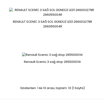
MEGANE 3 SCENİC 3 JANT 403006786R-403003986R
RENAULT SCENİC 3 SAĞ SOL GÜNDÜZ LEDİ 266003279R
266055004R
403006786R-403003986R..
Renault Scenic 3 sağ stop 265500014r
Megane 4 Talisman Kadjar Scenic Direksiyon Simidi
484001180R
Gösterilen: 1 ile 13 arası, toplam: 13 (1 Sayfa)
Megane 4 Talisman Kadjar Scenic Direksiyon Simidi
484001180R..