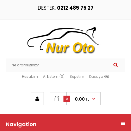
DESTEK.
0212 485 75 27
Hesabım
A. Listem (0)
Sepetim
Kasaya Git
0,00TL
0
Navigation