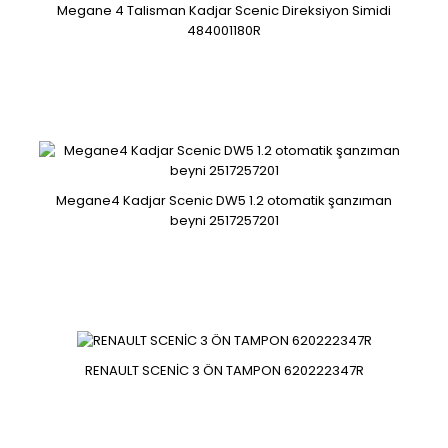
Megane 4 Talisman Kadjar Scenic Direksiyon Simidi
484001180R
Fluence Megane 3 Scenic 3 sensörlü iç dikiz aynası
963215127r..
Megane4 Kadjar Scenic DW5 1.2 otomatik şanzıman
MEGANE 3 SCENİC 3 CLİO 4 FLUENCEKALORİFER FAN
beyni 2517257201
REZİSTANSI T1017845R
MEGANE 3 SCENİC 3 CLİO 4 FLUENCEKALORİFER FAN
REZİSTANSI T1017845R..
RENAULT SCENİC 3 ÖN TAMPON 620222347R