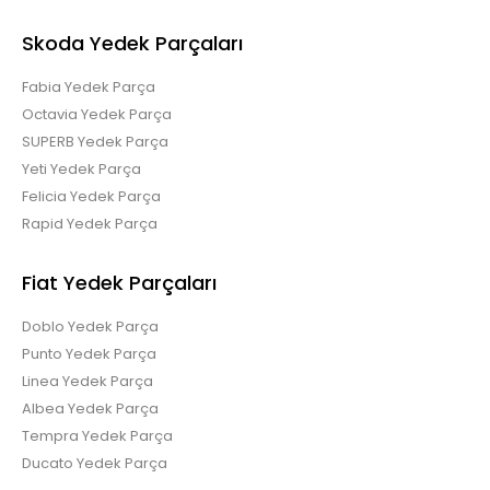
Skoda Yedek Parçaları
Fabia Yedek Parça
RENAULT SCENİC 3 ÖN TAMPON 620222347R..
Octavia Yedek Parça
SUPERB Yedek Parça
Yeti Yedek Parça
Felicia Yedek Parça
Rapid Yedek Parça
RENAULT SCENİC 3 SAĞ SOL GÜNDÜZ LEDİ 266003279R
266055004R
Fiat Yedek Parçaları
Doblo Yedek Parça
Punto Yedek Parça
Linea Yedek Parça
RENAULT SCENİC 3 SAĞ SOL GÜNDÜZ LEDİ 266003279R
Albea Yedek Parça
266055004R..
Tempra Yedek Parça
Ducato Yedek Parça