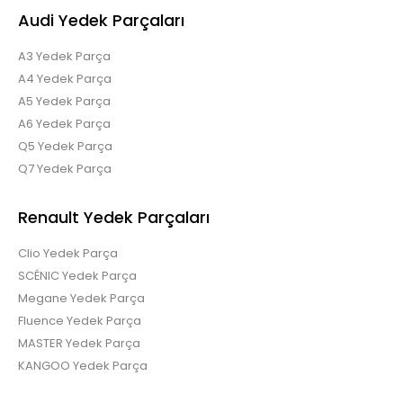
Audi Yedek Parçaları
A3 Yedek Parça
A4 Yedek Parça
A5 Yedek Parça
A6 Yedek Parça
Megane4 Kadjar Scenic DW5 1.2 otomatik şanzıman
beyni 2517257201
Q5 Yedek Parça
Q7 Yedek Parça
Renault Yedek Parçaları
Megane4 Kadjar Scenic DW5 1.2 otomatik şanzıman
Clio Yedek Parça
beyni 2517257201..
SCÉNIC Yedek Parça
Megane Yedek Parça
Fluence Yedek Parça
MASTER Yedek Parça
KANGOO Yedek Parça
RENAULT SCENİC 3 ÖN TAMPON 620222347R