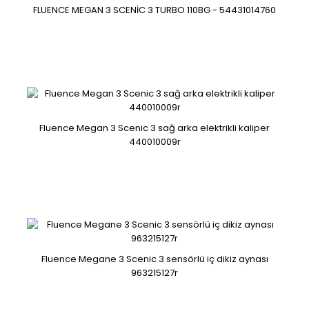
FLUENCE MEGAN 3 SCENİC 3 TURBO 110BG - 54431014760
renault fluence megane ııı scenik duster turbo borusu
8200981498..
Fluence Megan 3 Scenic 3 sağ arka elektrikli kaliper
440010009r
FLUENCE MEGAN 3 SCENİC 3 TURBO 110BG - 54431014760
FLUENCE MEGAN 3 SCENİC 3 TURBO 110BG - 54431014760..
Fluence Megane 3 Scenic 3 sensörlü iç dikiz aynası
963215127r