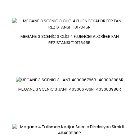
Fluence Megan 3 Scenic 3 sağ arka elektrikli kaliper
440010009r
MEGANE 3 SCENİC 3 CLİO 4 FLUENCEKALORİFER FAN
REZİSTANSI T1017845R
Fluence Megan 3 Scenic 3 sağ arka elektrikli kaliper
440010009r..
MEGANE 3 SCENİC 3 JANT 403006786R-403003986R
Fluence Megane 3 Scenic 3 sensörlü iç dikiz aynası
963215127r