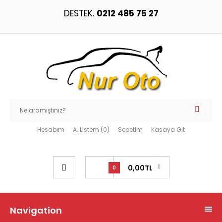
DESTEK.
0212 485 75 27
Hesabım
A. Listem (0)
Sepetim
Kasaya Git
0,00TL
0
Navigation