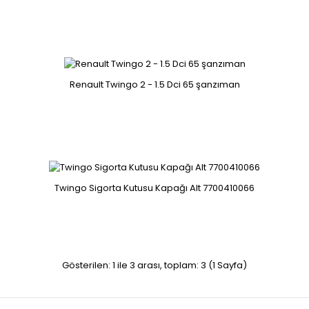
RENAULT TWINGO 1.2 BENZİN POMPA VE ŞAMANDIRASI
09740669900..
Renault Twingo 2 - 1.5 Dci 65 şanzıman
Renault Twingo 2 - 1.5 Dci 65 şanzıman
Twingo Sigorta Kutusu Kapağı Alt 7700410066
jh3166..
Gösterilen: 1 ile 3 arası, toplam: 3 (1 Sayfa)